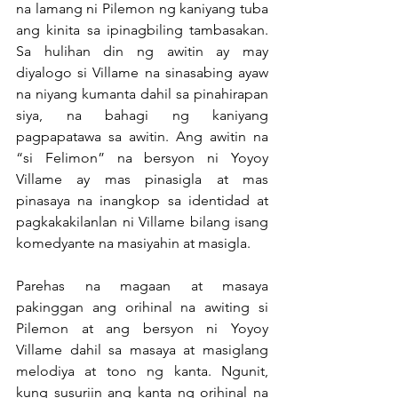
na lamang ni Pilemon ng kaniyang tuba 
ang kinita sa ipinagbiling tambasakan. 
Sa hulihan din ng awitin ay may 
diyalogo si Villame na sinasabing ayaw 
na niyang kumanta dahil sa pinahirapan 
siya, na bahagi ng kaniyang 
pagpapatawa sa awitin. Ang awitin na 
“si Felimon” na bersyon ni Yoyoy 
Villame ay mas pinasigla at mas 
pinasaya na inangkop sa identidad at 
pagkakakilanlan ni Villame bilang isang 
komedyante na masiyahin at masigla.
Parehas na magaan at masaya 
pakinggan ang orihinal na awiting si 
Pilemon at ang bersyon ni Yoyoy 
Villame dahil sa masaya at masiglang 
melodiya at tono ng kanta. Ngunit, 
kung susuriin ang kanta ng orihinal na 