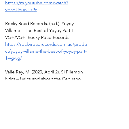
https://m.youtube.com/watch?
v=adUeuoTlz9c
Rocky Road Records. (n.d.). Yoyoy 
Villame – The Best of Yoyoy Part 1 
VG+/VG+. Rocky Road Records. 
https://rockyroadrecords.com.au/produ
ct/yoyoy-villame-the-best-of-yoyoy-part-
1-vg-vg/
Valle Rey, M. (2020, April 2). Si Pilemon 
lyrics – Lyrics and about the Cebuano 
folk song. PhilNews. 
https://philnews.ph/2020/04/02/si-
pilemon-lyrics-lyrics-and-about-the-
cebuano-folk-song/