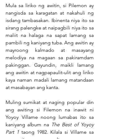
Mula sa liriko ng awitin, si Pilemon ay 
nangisda sa karagatan at nakahuli ng 
isdang tambasakan. Ibinenta niya ito sa 
sirang palengke at naipagbili niya ito sa 
maliit na halaga na sapat lamang sa 
pambili ng kaniyang tuba. Ang awitin ay 
mayroong kalmado at masayang 
melodiya na magaan sa pakiramdam 
pakinggan. Gayundin, maikli lamang 
ang awitin at nagpapaulit-ulit ang liriko 
kaya naman madali lamang matandaan 
at masabayan ang kanta.
Muling sumikat at naging popular din 
ang awiting si Filemon na inawit ni 
Yoyoy Villame noong lumabas ito sa 
kaniyang album na 
The Best of Yoyoy 
Part 1 
taong 1982. Kilala si Villame sa 