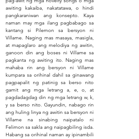
pag-awit ng mga novelty songs o mga 
awiting kakaiba, nakatatawa, o hindi 
pangkaraniwan ang konsepto. Kaya 
naman may mga ilang pagbabago sa 
kantang si Pilemon sa bersyon ni 
Villame. Naging mas masaya, masigla, 
at mapaglaro ang melodiya ng awitin, 
ganoon din ang boses ni Villame sa 
pagkanta ng awiting ito. Naging mas 
mahaba rin ang bersyon ni Villame 
kumpara sa orihinal dahil sa ginawang 
pagpapalit ng patinig sa berso nito 
gamit ang mga letrang a, e, o, at 
pagdadagdag din ng mga letrang w, k, 
y sa berso nito. Gayundin, nabago rin 
ang huling linya ng awitin sa bersyon ni 
Villame na sinabing naipatalo ni 
Felimon sa sakla ang naipagbiling isda. 
Habang sa orihinal naman ay ipinambili 