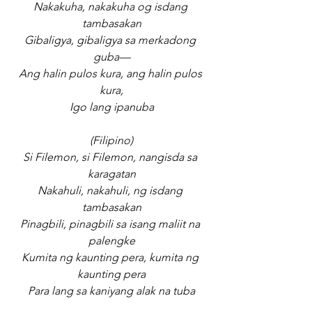
Nakakuha, nakakuha og isdang 
tambasakan
Gibaligya, gibaligya sa merkadong 
guba—
Ang halin pulos kura, ang halin pulos 
kura,
Igo lang ipanuba
(Filipino)
Si Filemon, si Filemon, nangisda sa 
karagatan
Nakahuli, nakahuli, ng isdang 
tambasakan
Pinagbili, pinagbili sa isang maliit na 
palengke
Kumita ng kaunting pera, kumita ng 
kaunting pera
Para lang sa kaniyang alak na tuba