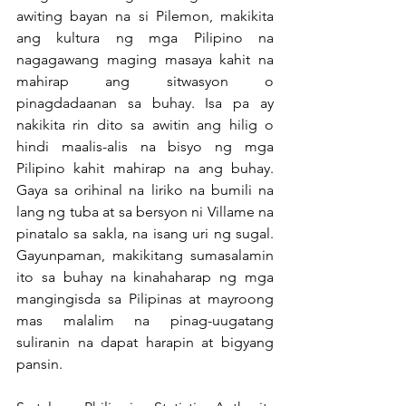
awiting bayan na si Pilemon, makikita 
ang kultura ng mga Pilipino na 
nagagawang maging masaya kahit na 
mahirap ang sitwasyon o 
pinagdadaanan sa buhay. Isa pa ay 
nakikita rin dito sa awitin ang hilig o 
hindi maalis-alis na bisyo ng mga 
Pilipino kahit mahirap na ang buhay. 
Gaya sa orihinal na liriko na bumili na 
lang ng tuba at sa bersyon ni Villame na 
pinatalo sa sakla, na isang uri ng sugal. 
Gayunpaman, makikitang sumasalamin 
ito sa buhay na kinahaharap ng mga 
mangingisda sa Pilipinas at mayroong 
mas malalim na pinag-uugatang 
suliranin na dapat harapin at bigyang 
pansin.