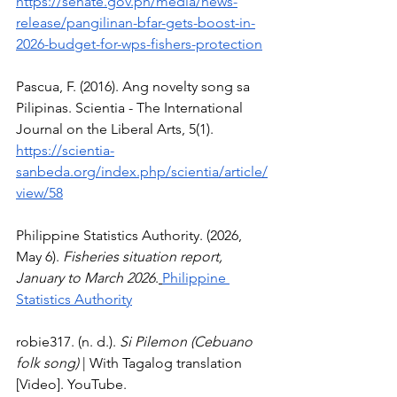
https://senate.gov.ph/media/news-
release/pangilinan-bfar-gets-boost-in-
2026-budget-for-wps-fishers-protection
Pascua, F. (2016). Ang novelty song sa 
Pilipinas. Scientia - The International 
Journal on the Liberal Arts, 5(1). 
https://scientia-
sanbeda.org/index.php/scientia/article/
view/58
Philippine Statistics Authority. (2026, 
May 6). 
Fisheries situation report, 
January to March 2026
.
Philippine 
Statistics Authority
robie317. (n. d.). 
Si Pilemon (Cebuano 
folk song) 
| With Tagalog translation 
[Video]. YouTube. 