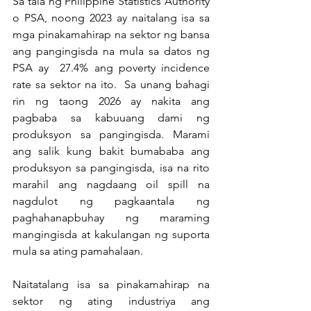
Sa tala ng Philippine Statistics Authority 
o PSA, noong 2023 ay naitalang isa sa 
mga pinakamahirap na sektor ng bansa 
ang pangingisda na mula sa datos ng 
PSA ay  27.4% ang poverty incidence 
rate sa sektor na ito.  Sa unang bahagi 
rin ng taong 2026 ay nakita ang 
pagbaba sa kabuuang dami ng 
produksyon sa pangingisda. Marami 
ang salik kung bakit bumababa ang 
produksyon sa pangingisda, isa na rito 
marahil ang nagdaang oil spill na 
nagdulot ng pagkaantala ng 
paghahanapbuhay ng maraming 
mangingisda at kakulangan ng suporta 
mula sa ating pamahalaan.
Naitatalang isa sa pinakamahirap na 
sektor ng ating industriya ang 