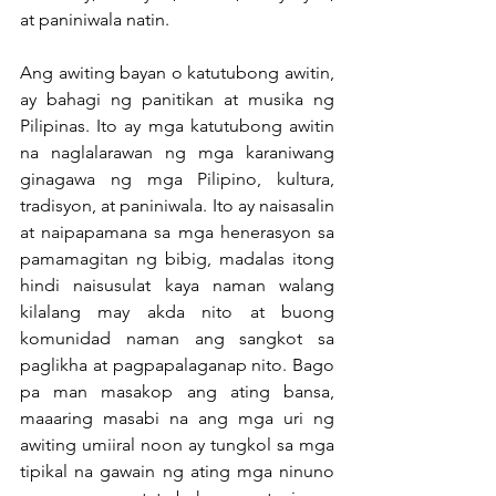
at paniniwala natin.
Ang awiting bayan o katutubong awitin, 
ay bahagi ng panitikan at musika ng 
Pilipinas. Ito ay mga katutubong awitin 
na naglalarawan ng mga karaniwang 
ginagawa ng mga Pilipino, kultura, 
tradisyon, at paniniwala. Ito ay naisasalin 
at naipapamana sa mga henerasyon sa 
pamamagitan ng bibig, madalas itong 
hindi naisusulat kaya naman walang 
kilalang may akda nito at buong 
komunidad naman ang sangkot sa 
paglikha at pagpapalaganap nito. Bago 
pa man masakop ang ating bansa, 
maaaring masabi na ang mga uri ng 
awiting umiiral noon ay tungkol sa mga 
tipikal na gawain ng ating mga ninuno 