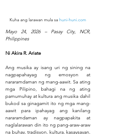
Kuha ang larawan mula sa 
huni-huni.com
Mayo 24, 2026 – Pasay City, NCR, 
Philippines
Ni Akira R. Ariate
Ang musika ay isang uri ng sining na 
nagpapahayag ng emosyon at 
nararamdaman ng mang-aawit. Sa ating 
mga Pilipino, bahagi na ng ating 
pamumuhay at kultura ang musika dahil 
bukod sa ginagamit ito ng mga mang-
aawit para ipahayag ang kanilang 
nararamdaman ay nagpapakita at 
naglalarawan din ito ng pang-araw-araw 
na buhay, tradisyon, kultura, kasaysayan, 