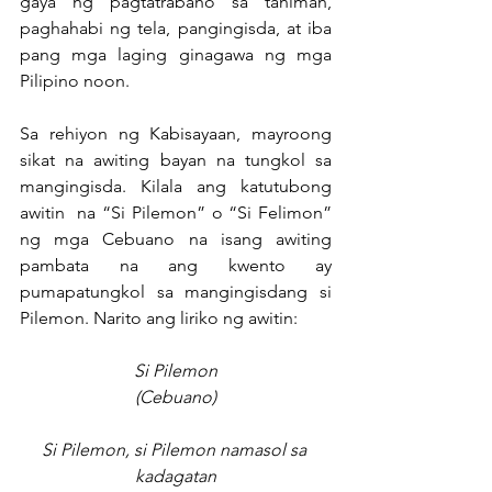
gaya ng pagtatrabaho sa taniman, 
paghahabi ng tela, pangingisda, at iba 
pang mga laging ginagawa ng mga 
Pilipino noon.
Sa rehiyon ng Kabisayaan, mayroong 
sikat na awiting bayan na tungkol sa 
mangingisda. Kilala ang katutubong 
awitin  na “Si Pilemon” o “Si Felimon” 
ng mga Cebuano na isang awiting 
pambata na ang kwento ay 
pumapatungkol sa mangingisdang si 
Pilemon. Narito ang liriko ng awitin:
Si Pilemon
(Cebuano)
Si Pilemon, si Pilemon namasol sa 
kadagatan