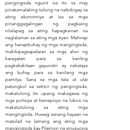
pangingisda ngunit isa ito sa may 
pinakamalaking tulong na naibibigay sa 
ating ekonomiya at isa sa mga 
pinanggagalingan ng pagkaing 
nilalapag sa ating hapagkainan na 
naglalaman sa ating mga tiyan. Mahirap 
ang hanapbuhay ng mga mangingisda, 
makikipagsapalaran sa mga alon ng 
karagatan para sa kanilng 
pagkakakitaan gayundin ay nakataya 
ang buhay para sa kanilang mga 
pamilya. Sana sa mga tala at ulat 
patungkol sa sektor ng pangingisda, 
makatulong ito upang makagawa ng 
mga polisiya at benepisyo na lubos na 
makatutulong sa ating mga 
mangingisda. Huwag sanang hayaan na 
matulad na lamang ang ating mga 
mangingisda kay Pilemon na sinusuong 