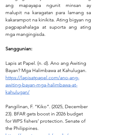
ang mapayapa ngunit minsan ay 
malupit na karagatan para lamang sa 
kakarampot na kinikita. Ating bigyan ng 
pagpapahalaga at suporta ang ating 
mga mangingisda.
Sanggunian:
Lapis at Papel. (n. d). Ano ang Awiting 
Bayan? Mga Halimbawa at Kahulugan. 
https://lapisatpapel.com/ano-ang-
awiting-bayan-mga-halimbawa-at-
kahulugan/
Pangilinan, F. “Kiko”. (2025, December 
23). BFAR gets boost in 2026 budget 
for WPS fishers’ protection. Senate of 
the Philippines. 