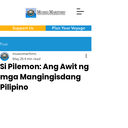
Support Us
Plan Your Voyage
Post
museomaritimo
May 25
4 min read
Si Pilemon: Ang Awit ng
mga Mangingisdang
Pilipino